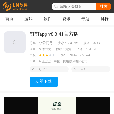
搜索
首页
游戏
软件
资讯
专题
排行
钉钉app v8.3.41官方版
办公商务
分类：
大小：
304.99M
版本：
v8.3.41
语言：
简体中文
授权：
免费
平台：
Android
星级：
发布：
2026-07-05 14:49
厂商：
阿里巴巴（中国）网络技术有限公司
好评：
0
差评：
0
立即下载