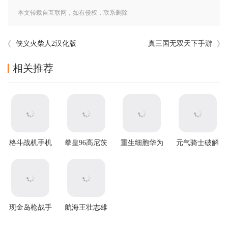
本文转载自互联网，如有侵权，联系删除
侠义火柴人2汉化版
真三国无双天下手游
相关推荐
格斗战机手机
拳皇96高尼茨
重生细胞华为
元气骑士破解
版
版手游下载
渠道服
版2025最新版
本
现金岛枪战手
航海王壮志雄
游
心下载官方版