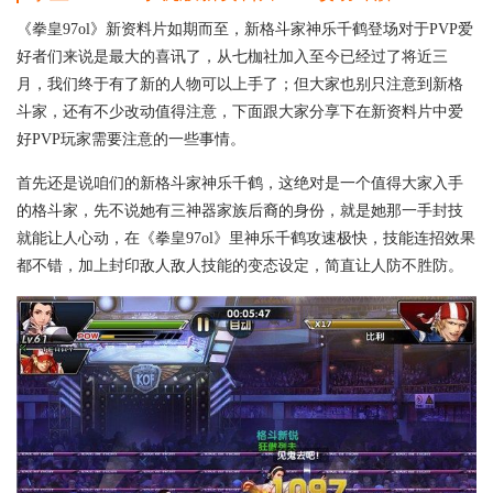
《拳皇97ol》新资料片如期而至，新格斗家神乐千鹤登场对于PVP爱
好者们来说是最大的喜讯了，从七枷社加入至今已经过了将近三
月，我们终于有了新的人物可以上手了；但大家也别只注意到新格
斗家，还有不少改动值得注意，下面跟大家分享下在新资料片中爱
好PVP玩家需要注意的一些事情。
首先还是说咱们的新格斗家神乐千鹤，这绝对是一个值得大家入手
的格斗家，先不说她有三神器家族后裔的身份，就是她那一手封技
就能让人心动，在《拳皇97ol》里神乐千鹤攻速极快，技能连招效果
都不错，加上封印敌人敌人技能的变态设定，简直让人防不胜防。