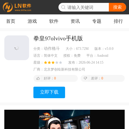
搜索
首页
游戏
软件
资讯
专题
排行
拳皇97olvivo手机版
动作格斗
分类：
大小：
673.72M
版本：
v5.0.0
语言：
简体中文
授权：
免费
平台：
Android
星级：
发布：
2026-06-24 14:15
厂商：
北京梦创绘新科技有限公司
好评：
0
差评：
0
立即下载