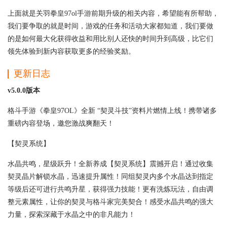
上面就是关羽拳皇97ol手游前期升级的相关内容，希望能有所帮助，
我们要争取的就是时间，游戏的任务和活动大家都知道，我们要做
的是如何最大化获得收益和用比别人还快的时间升到高级，比它们
领先体验到新内容获取更多的经验奖励。
更新日志
v5.0.0版本
格斗手游《拳皇97OL》全新 “契灵斗技”资料片燃情上线！携带诸多
重磅内容登场，邀您激战爽翻天！
【契灵系统】
水晶共鸣，星级跃升！全新养成【契灵系统】震撼开启！通过收集
契灵晶片解锁水晶，迅速提升属性！同组契灵内多个水晶达到指定
等级后还可进行共鸣升星，获得强力技能！更有洗炼玩法，自由调
整元素属性，让你的契灵与格斗家完美契合！感受水晶共鸣的强大
力量，探索深藏于水晶之中的非凡能力！