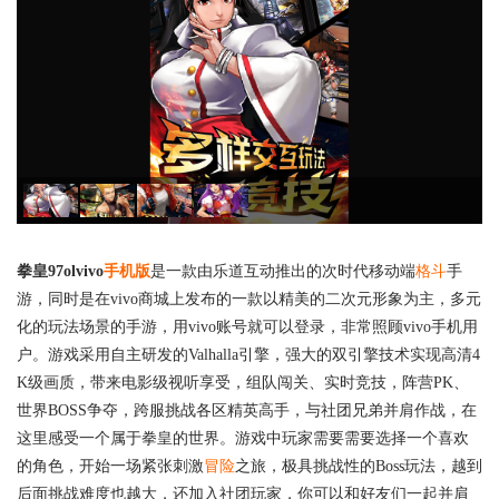
拳皇97olvivo
手机版
是一款由乐道互动推出的次时代移动端
格斗
手
游，同时是在vivo商城上发布的一款以精美的二次元形象为主，多元
化的玩法场景的手游，用vivo账号就可以登录，非常照顾vivo手机用
户。游戏采用自主研发的Valhalla引擎，强大的双引擎技术实现高清4
K级画质，带来电影级视听享受，组队闯关、实时竞技，阵营PK、
世界BOSS争夺，跨服挑战各区精英高手，与社团兄弟并肩作战，在
这里感受一个属于拳皇的世界。游戏中玩家需要需要选择一个喜欢
的角色，开始一场紧张刺激
冒险
之旅，极具挑战性的Boss玩法，越到
后面挑战难度也越大，还加入社团玩家，你可以和好友们一起并肩