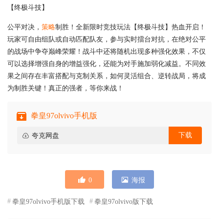
【终极斗技】
公平对决，
策略
制胜！全新限时竞技玩法【终极斗技】热血开启！
玩家可自由组队或自动匹配队友，参与实时擂台对抗，在绝对公平
的战场中争夺巅峰荣耀！战斗中还将随机出现多种强化效果，不仅
可以选择增强自身的增益强化，还能为对手施加弱化减益。不同效
果之间存在丰富搭配与克制关系，如何灵活组合、逆转战局，将成
为制胜关键！真正的强者，等你来战！
拳皇97olvivo手机版
下载
夸克网盘
0
海报
拳皇97olvivo手机版下载
拳皇97olvivo版下载