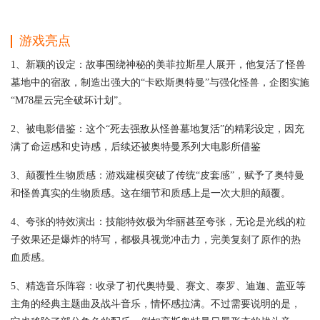
游戏亮点
1、新颖的设定：故事围绕神秘的美菲拉斯星人展开，他复活了怪兽
墓地中的宿敌，制造出强大的“卡欧斯奥特曼”与强化怪兽，企图实施
“M78星云完全破坏计划”。
2、被电影借鉴：这个“死去强敌从怪兽墓地复活”的精彩设定，因充
满了命运感和史诗感，后续还被奥特曼系列大电影所借鉴
3、颠覆性生物质感：游戏建模突破了传统“皮套感”，赋予了奥特曼
和怪兽真实的生物质感。这在细节和质感上是一次大胆的颠覆。
4、夸张的特效演出：技能特效极为华丽甚至夸张，无论是光线的粒
子效果还是爆炸的特写，都极具视觉冲击力，完美复刻了原作的热
血质感。
5、精选音乐阵容：收录了初代奥特曼、赛文、泰罗、迪迦、盖亚等
主角的经典主题曲及战斗音乐，情怀感拉满。不过需要说明的是，