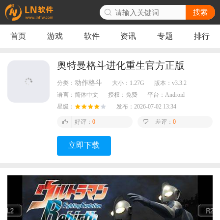
搜索
首页
游戏
软件
资讯
专题
排行
奥特曼格斗进化重生官方正版
动作格斗
分类：
大小：
1.27G
版本：
v3.3.2
语言：
简体中文
授权：
免费
平台：
Android
星级：
发布：
2026-07-02 13:34
好评：
0
差评：
0
立即下载