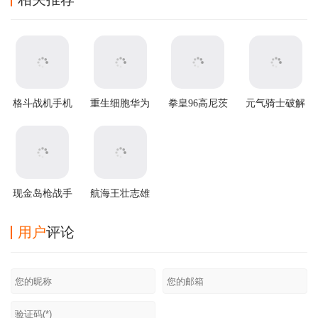
格斗战机手机
重生细胞华为
拳皇96高尼茨
元气骑士破解
版
渠道服
版手游下载
版2025最新版
本
现金岛枪战手
航海王壮志雄
游
心下载官方版
用户
评论