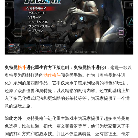
奥特曼
格斗
进化重生官方正版
也叫：
奥特曼格斗进化4
，这是一款以
奥特曼为题材打造的
动作格斗
闯关类手游。作为《奥特曼格斗进
化》系列的第四部作品，它不仅秉承了该系列经典的特色和玩法，
还原了众多怪兽和奥特曼，以及精彩的剧情内容。还在此基础上加
入了多元化模式玩法和更炫酷的必杀技等等，为玩家提供了一个满
意的游玩之旅。
除此之外，奥特曼格斗进化重生游戏中为玩家提供了超多奥特曼角
色选择，比如迪迦、初代、赛文和泰罗等等，他们为玩家带来了不
同的打斗方式和超必杀技。并且不仅是奥特曼，还有雷德王、哥尔