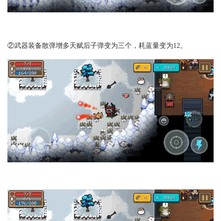
②武器装备散弹增多天赋后子弹变为三个，耗蓝量变为12。