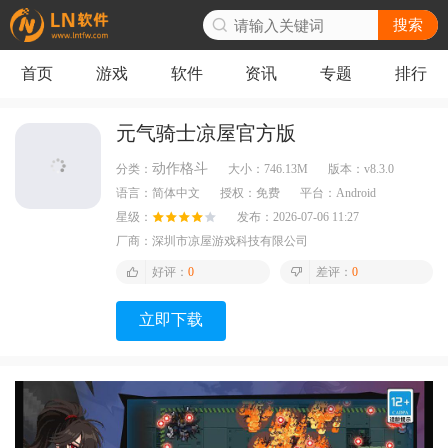
搜索
首页
游戏
软件
资讯
专题
排行
元气骑士凉屋官方版
动作格斗
分类：
大小：
746.13M
版本：
v8.3.0
语言：
简体中文
授权：
免费
平台：
Android
星级：
发布：
2026-07-06 11:27
厂商：
深圳市凉屋游戏科技有限公司
好评：
0
差评：
0
立即下载