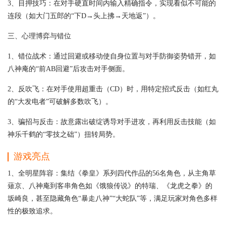
3、目押技巧：在对手硬直时间内输入精确指令，实现看似不可能的
连段（如大门五郎的“下D→头上拂→天地返”）。
三、心理博弈与错位
1、错位战术：通过回避或移动使自身位置与对手防御姿势错开，如
八神庵的“前AB回避”后攻击对手侧面。
2、反吹飞：在对手使用超重击（CD）时，用特定招式反击（如红丸
的“大发电者”可破解多数吹飞）。
3、骗招与反击：故意露出破绽诱导对手进攻，再利用反击技能（如
神乐千鹤的“零技之础”）扭转局势。
游戏亮点
1、全明星阵容：集结《拳皇》系列四代作品的56名角色，从主角草
薙京、八神庵到客串角色如《饿狼传说》的特瑞、《龙虎之拳》的
坂崎良，甚至隐藏角色“暴走八神”“大蛇队”等，满足玩家对角色多样
性的极致追求。