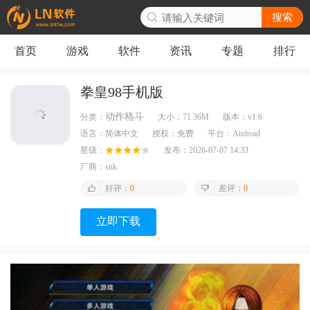
搜索
首页
游戏
软件
资讯
专题
排行
拳皇98手机版
动作格斗
分类：
大小：
71.36M
版本：
v1.6
语言：
简体中文
授权：
免费
平台：
Android
星级：
发布：
2026-07-07 14:33
厂商：
snk
好评：
0
差评：
0
立即下载