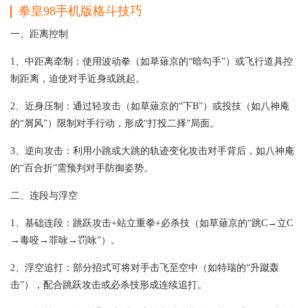
拳皇98手机版格斗技巧
一、距离控制
1、中距离牵制：使用波动拳（如草薙京的“暗勾手”）或飞行道具控
制距离，迫使对手近身或跳起。
2、近身压制：通过轻攻击（如草薙京的“下B”）或投技（如八神庵
的“屑风”）限制对手行动，形成“打投二择”局面。
3、逆向攻击：利用小跳或大跳的轨迹变化攻击对手背后，如八神庵
的“百合折”需预判对手防御姿势。
二、连段与浮空
1、基础连段：跳跃攻击+站立重拳+必杀技（如草薙京的“跳C→立C
→毒咬→罪咏→罚咏”）。
2、浮空追打：部分招式可将对手击飞至空中（如特瑞的“升蹴轰
击”），配合跳跃攻击或必杀技形成连续追打。