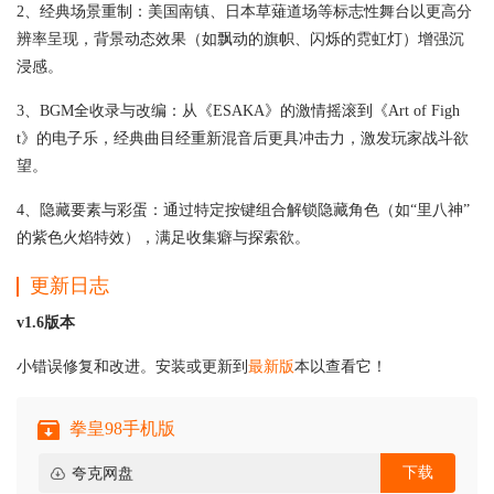
2、经典场景重制：美国南镇、日本草薙道场等标志性舞台以更高分
辨率呈现，背景动态效果（如飘动的旗帜、闪烁的霓虹灯）增强沉
浸感。
3、BGM全收录与改编：从《ESAKA》的激情摇滚到《Art of Figh
t》的电子乐，经典曲目经重新混音后更具冲击力，激发玩家战斗欲
望。
4、隐藏要素与彩蛋：通过特定按键组合解锁隐藏角色（如“里八神”
的紫色火焰特效），满足收集癖与探索欲。
更新日志
v1.6版本
小错误修复和改进。安装或更新到
最新版
本以查看它！
拳皇98手机版
下载
夸克网盘