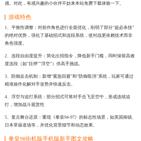
感。对此，有感兴趣的小伙伴不妨来本站免费下载体验一下。
游戏特色
1、平衡性调整：对前作角色进行全面优化，削弱了部分“超必杀技”
的绝对优势，强化了基础招式和连段系统，使对战更依赖技术而非
角色强度。
2、连段自由度提升：简化出招指令，降低新手门槛，同时保留高难
度连段（如“目押”“浮空”）供高手挑战。
3、防御反击机制：新增“紧急回避”和“防御取消”系统，玩家可通过
精准操作化解对手攻势并快速反击。
4、浮空与追打系统：部分招式可将对手击飞至空中，形成连续追
打，增加战斗观赏性
5、复古舞台还原：重现《拳皇94-97》的标志性场景，如美国南镇、
日本草薙道场等，并优化背景细节和动态效果。
拳皇98街机版
手机版
新手图文攻略