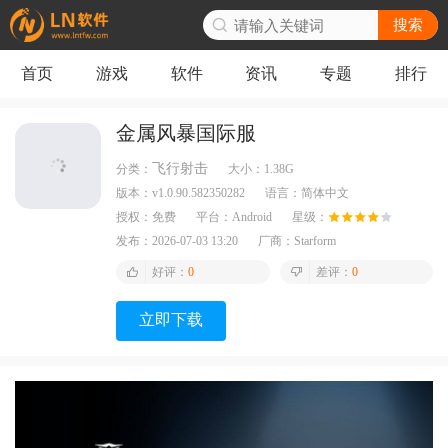
搜索
首页
游戏
软件
资讯
专题
排行
金属风暴国际服
飞行射击
分类：
大小：
1.38G
版本：
v1.0.90.582350282
语言：
简体中文
授权：
免费
平台：
Android
星级：
发布：
2026-07-03 13:20
厂商：
Starform
好评：
0
差评：
0
立即下载