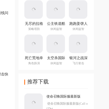
断线问
无尽的拉格
公主铁道酷
跑跑姜饼人
朗日国际服
跑游戏
官方版
策略塔防
休闲益智
休闲益智
死亡荒地幸
太空杀国际
银河之战深
存者手游
服最新版
空射手官方
角色扮演
休闲益智
飞行射击
v1.0.7.273
v1.993中文
中文版
版
射击快
推荐下载
使命召唤国际服最新版
使命召唤国际服最新版(Call o
f Dut...