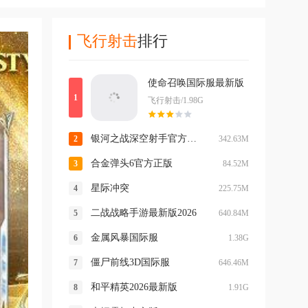
飞行射击
排行
使命召唤国际服最新版
飞行射击/1.98G
银河之战深空射手官方 v1.993中文版
342.63M
合金弹头6官方正版
84.52M
星际冲突
225.75M
二战战略手游最新版2026
640.84M
金属风暴国际服
1.38G
僵尸前线3D国际服
646.46M
和平精英2026最新版
1.91G