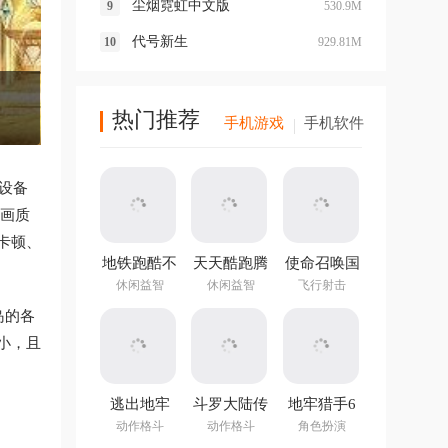
尘烟霓虹中文版
530.9M
代号新生
929.81M
热门推荐
手机游戏
手机软件
设备
清画质
卡顿、
地铁跑酷不
天天酷跑腾
使命召唤国
用实名认证
讯游戏
际服最新版
休闲益智
休闲益智
飞行射击
登录版最新
岛的各
版
小，且
逃出地牢
斗罗大陆传
地牢猎手6
承
v1.2.0官方
动作格斗
动作格斗
角色扮演
版