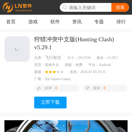
搜索
首页
游戏
软件
资讯
专题
排行
狩猎冲突中文版(Hunting Clash)
v5.29.1
飞行射击
分类：
大小：
193.91M
版本：
v5.29.1
语言：
简体中文
授权：
免费
平台：
Android
星级：
发布：
2026-07-05 10:21
厂商：
Ten Square Games
好评：
0
差评：
0
立即下载