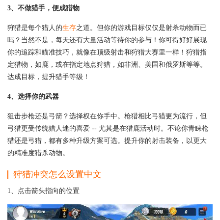
3、不做猎手，便成猎物
狩猎是每个猎人的
生存
之道。但你的游戏目标仅仅是射杀动物而已
吗？当然不是，每天还有大量活动等待你的参与！你可得好好展现
你的追踪和瞄准技巧，就像在顶级射击和狩猎大赛里一样！狩猎指
定猎物，如鹿，或在指定地点狩猎，如非洲、美国和俄罗斯等等。
达成目标，提升猎手等级！
4、选择你的武器
狙击步枪还是弓箭？选择权在你手中。枪猎相比弓猎更为流行，但
弓猎更受传统猎人迷的喜爱 -- 尤其是在猎鹿活动时。不论你青睐枪
猎还是弓猎，都有多种升级方案可选。提升你的射击装备，以更大
的精准度猎杀动物。
狩猎冲突怎么设置中文
1、点击箭头指向的位置