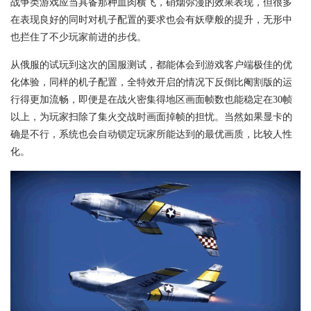
战争类游戏应当具备那种血肉横飞，硝烟弥漫的效果表现，但很多
在表现良好的同时对机子配置的要求也会有妖孽般的提升，无形中
也拦住了不少玩家前进的步伐。
从俄服的试玩到这次的国服测试，都能体会到游戏客户端极佳的优
化体验，同样的机子配置，全特效开启的情况下反倒比阉割版的运
行得更加流畅，即便是在战火密集得地区画面帧数也能稳定在30帧
以上，为玩家扫除了集火交战时画面掉帧的担忧。当然如果显卡的
确是不行，系统也会自动锁定玩家所能达到的最优画质，比较人性
化。