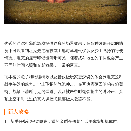
优秀的游戏引擎给游戏提供逼真的场景效果，在各种效果开启的情
况下可以看到坦克走过植被或土地时草地倒伏以及沙土飞扬的行使
情况，坦克的履带印记也清晰可见；随着战斗地图的不同也会产生
不同的时间光照和光影效果，非常的逼真。
而丰富的粒子和物理特效以及音效让玩家更深切的体会到坦克这种
战争杀器的魅力。尘土飞扬的气流冲击、在耳边震荡回响的火炮轰
鸣、战场上清晰可见的弹道、以及被击中时钢铁扭曲的呻吟声、头
顶上空不时飞过的真人操控飞机都让人欲罢不能。
新人攻略
1、新手任务记得要做完，送的金币在初期可以用来增加机库位。