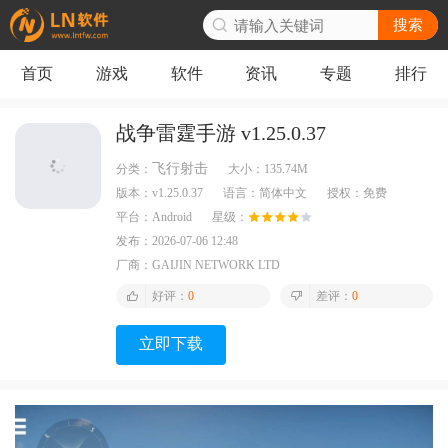
搜索
首页
游戏
软件
资讯
专题
排行
战争雷霆手游 v1.25.0.37
飞行射击
分类：
大小：
135.74M
版本：
v1.25.0.37
语言：
简体中文
授权：
免费
平台：
Android
星级：
发布：
2026-07-06 12:48
厂商：
GAIJIN NETWORK LTD
好评：
0
差评：
0
立即下载