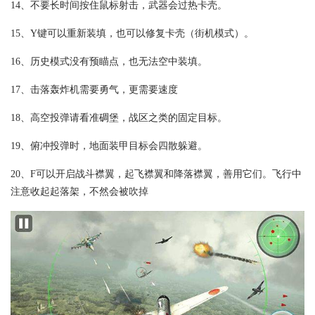
14、不要长时间按住鼠标射击，武器会过热卡壳。
15、Y键可以重新装填，也可以修复卡壳（街机模式）。
16、历史模式没有预瞄点，也无法空中装填。
17、击落轰炸机需要勇气，更需要速度
18、高空投弹请看准碉堡，战区之类的固定目标。
19、俯冲投弹时，地面装甲目标会四散躲避。
20、F可以开启战斗襟翼，起飞襟翼和降落襟翼，善用它们。飞行中
注意收起起落架，不然会被吹掉