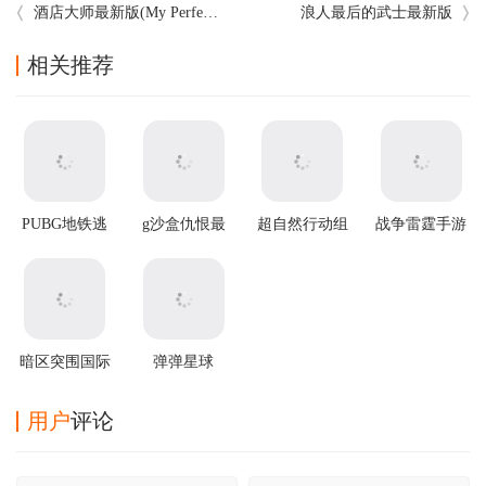
酒店大师最新版(My Perfect Hotel)
浪人最后的武士最新版
相关推荐
PUBG地铁逃
g沙盒仇恨最
超自然行动组
战争雷霆手游
生2025最新版
新版
官方正版
暗区突围国际
弹弹星球
服2025最新版
v0.3.31安卓版
用户
评论