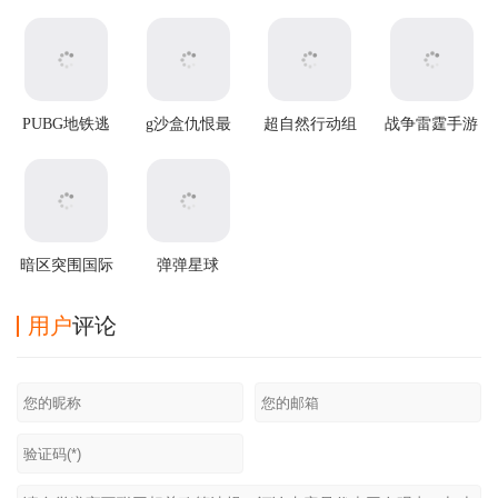
PUBG地铁逃
g沙盒仇恨最
超自然行动组
战争雷霆手游
生2025最新版
新版
官方正版
暗区突围国际
弹弹星球
服2025最新版
v0.3.31安卓版
用户
评论