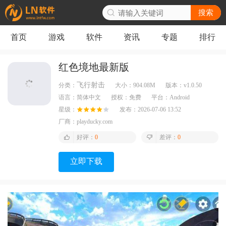
搜索
首页
游戏
软件
资讯
专题
排行
红色境地最新版
飞行射击
分类：
大小：
904.08M
版本：
v1.0.50
语言：
简体中文
授权：
免费
平台：
Android
星级：
发布：
2026-07-06 13:52
厂商：
playducky.com
好评：
0
差评：
0
立即下载