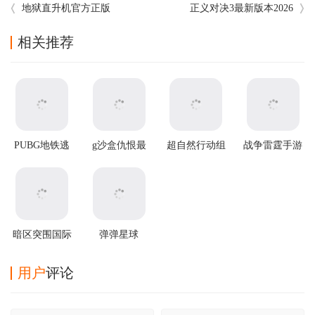
地狱直升机官方正版
正义对决3最新版本2026
相关推荐
PUBG地铁逃
g沙盒仇恨最
超自然行动组
战争雷霆手游
生2025最新版
新版
官方正版
暗区突围国际
弹弹星球
服2025最新版
v0.3.31安卓版
用户
评论