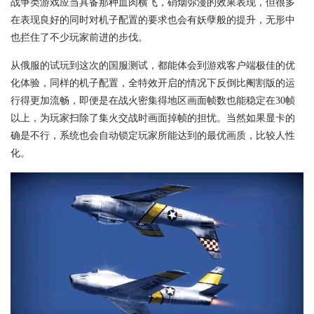
战争类游戏应当具备那种血肉横飞，硝烟弥漫的效果表现，但很多
在表现良好的同时对机子配置的要求也会有妖孽般的提升，无形中
也拦住了不少玩家前进的步伐。
从俄服的试玩到这次的国服测试，都能体会到游戏客户端极佳的优
化体验，同样的机子配置，全特效开启的情况下反倒比阉割版的运
行得更加流畅，即便是在战火密集得地区画面帧数也能稳定在30帧
以上，为玩家扫除了集火交战时画面掉帧的担忧。当然如果显卡的
确是不行，系统也会自动锁定玩家所能达到的最优画质，比较人性
化。