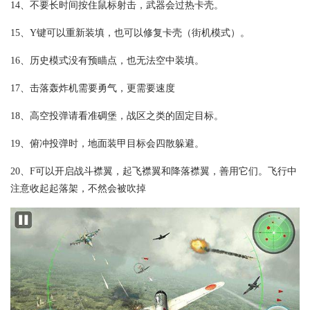
14、不要长时间按住鼠标射击，武器会过热卡壳。
15、Y键可以重新装填，也可以修复卡壳（街机模式）。
16、历史模式没有预瞄点，也无法空中装填。
17、击落轰炸机需要勇气，更需要速度
18、高空投弹请看准碉堡，战区之类的固定目标。
19、俯冲投弹时，地面装甲目标会四散躲避。
20、F可以开启战斗襟翼，起飞襟翼和降落襟翼，善用它们。飞行中
注意收起起落架，不然会被吹掉