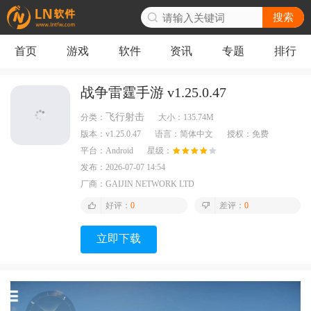
搜索
首页
游戏
软件
资讯
专题
排行
战争雷霆手游 v1.25.0.47
飞行射击
分类：
大小：
135.74M
版本：
v1.25.0.47
语言：
简体中文
授权：
免费
平台：
Android
星级：
发布：
2026-07-07 14:54
厂商：
GAIJIN NETWORK LTD
好评：
0
差评：
0
立即下载