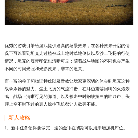
优秀的游戏引擎给游戏提供逼真的场景效果，在各种效果开启的情
况下可以看到坦克走过植被或土地时草地倒伏以及沙土飞扬的行使
情况，坦克的履带印记也清晰可见；随着战斗地图的不同也会产生
不同的时间光照和光影效果，非常的逼真。
而丰富的粒子和物理特效以及音效让玩家更深切的体会到坦克这种
战争杀器的魅力。尘土飞扬的气流冲击、在耳边震荡回响的火炮轰
鸣、战场上清晰可见的弹道、以及被击中时钢铁扭曲的呻吟声、头
顶上空不时飞过的真人操控飞机都让人欲罢不能。
新人攻略
1、新手任务记得要做完，送的金币在初期可以用来增加机库位。