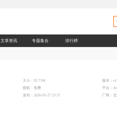
文章资讯
专题集合
排行榜
大小：
95.71M
版本：
v1
授权：
免费
平台：
An
发布：
2026-05-27 23:57
厂商：
北