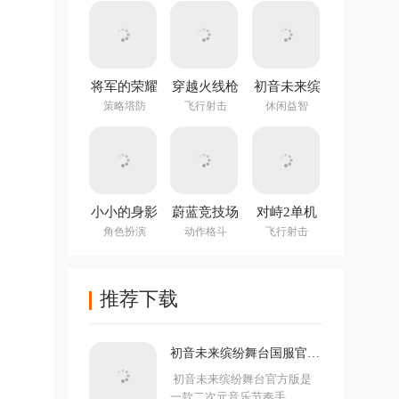
(NotTiled)
将军的荣耀
穿越火线枪
初音未来缤
3官方正版
战王者体验
纷舞台国服
策略塔防
飞行射击
休闲益智
服
官方版
小小的身影
蔚蓝竞技场
对峙2单机
重叠的内心
手机版
版手游
角色扮演
动作格斗
飞行射击
推荐下载
初音未来缤纷舞台国服官方
版
初音未来缤纷舞台官方版是
一款二次元音乐节奏手...