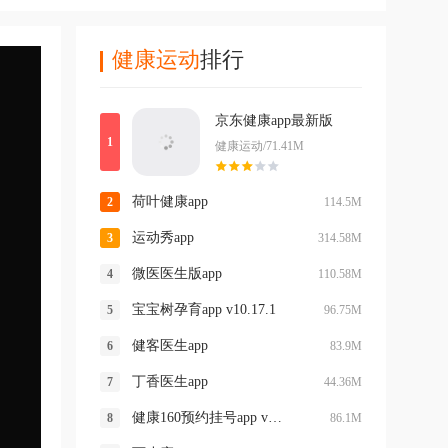
健康运动
排行
京东健康app最新版
健康运动/71.41M
荷叶健康app
114.5M
运动秀app
314.58M
微医医生版app
110.58M
宝宝树孕育app v10.17.1
96.75M
健客医生app
83.9M
丁香医生app
44.36M
健康160预约挂号app v7.8.5.1
86.1M