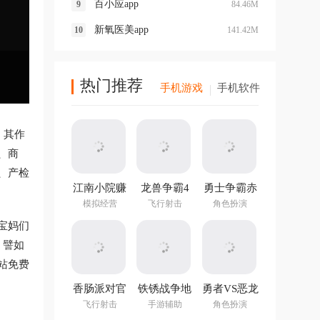
百小应app
84.46M
新氧医美app
141.42M
热门推荐
手机游戏
手机软件
，其作
、商
、产检
江南小院赚
龙兽争霸4
勇士争霸赤
钱游戏
手游
胆联盟
模拟经营
飞行射击
角色扮演
v1.282.202
宝妈们
最新版
，譬如
站免费
香肠派对官
铁锈战争地
勇者VS恶龙
方正版
图编辑器中
手游
飞行射击
手游辅助
角色扮演
文最新版