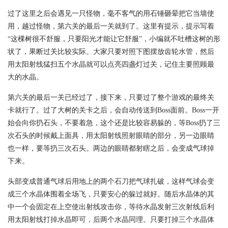
过了这里之后会遇见一只怪物，毫不客气的用石锤砸晕把它当墙使
用，越过怪物，第六关的最后一关就到了。这里有提示，提示写着
“这棵树很不舒服，只要阳光才能让它舒服”，小编就不吐槽这树的形
状了，果断过关比较实际。大家只要对照下图摆放齿轮水管，然后
用太阳射线猛扫五个水晶就可以点亮四盏灯过关，记住主要照顾最
大的水晶。
第六关的最后一关已经过了，接下来，只要过了整个游戏的最终关
卡就行了。过了大树的关卡之后，会自动传送到Boss面前。Boss一开
始会向你扔石头，不要着急，这个还是比较容易躲的，等Boss扔了三
次石头的时候戴上面具，用太阳射线照射眼睛的部分，另一边眼睛
也一样，要等扔三次石头。两边的眼睛都射瞎之后，会变成气球掉
下来。
头部变成普通气球后用地上的两个石刀把气球扎破，这样气球会变
成三个水晶体围着全场飞，只要安心的躲过就好。随后水晶体的其
中一个会固定在上空使出射线攻击你，等待水晶发射三次射线后利
用太阳射线打掉水晶即可，后两个水晶同理。只要打掉三个水晶体