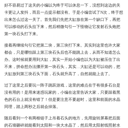
好不容易过了这关的小编以为终于可以休息一下，没想到这边的关
卡更让人发抖，而且一点提示都没有。于是小编尝试了N次，终于想
出来怎么过这一关了。首先我们先把大缸放在第一个缺口下，再把
可以移动的石头拉下来，然后稍微勾引一下怪物让它发射石头炮把
第一块石头打下来。
接着再继续勾引它把第二块，第三块打下来。其实到这里也许大家
都会，只是哪怕踩上第三块石头后也不能跳上去，从而不知道怎么
办。这时候就要用到大缸，其实一开始小编也以为大缸被压住了出
不来，拼命想办法挪开第一块石头，其实…大缸还是可以动的，把
大缸放到第三块石头下面，石头就升高了，自然就能上去了。
过了这里之后要玩一阵子跳跃游戏，这里的难点在于有很多石台是
没有用的！是用来迷惑玩家的，小编在这里告诉大家，只要踩着黑
色的石台上就没有错了！但是要注意不要超时，这里和前面的水晶
同理，踏上两秒之后就会掉落。
随后看到一个有两根链子上吊着石头的地方，先用旋转屏幕把后面
的石墙砸碎就能看到太阳和一块大水晶了，然后用太阳射线照射水