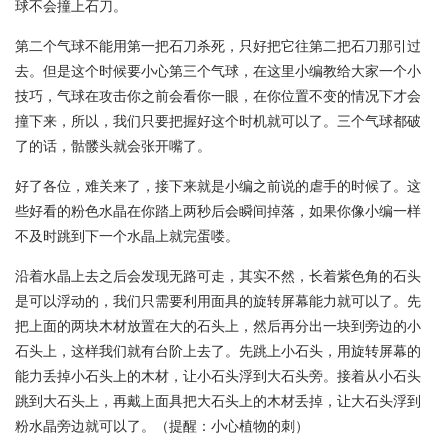
球不会撞上石刀。
第二个气球不能用第一把石刀杀死，只好把它往第二把石刀那引过
去。但是这个时候要小心第三个气球，在这里小编教给大家一个小
技巧，气球在攻击你之前会看你一眼，在你位置不变的情况下才会
撞下来，所以，我们只要把握好这个时机就可以了。三个气球都破
了的话，骷髅头就会张开嘴了。
好了各位，难关来了，接下来就是小编之前说的虐手的时候了。这
些好看的粉色水晶在你踏上两秒后会瞬间掉落，如果你像小编一样
不及时跳到下一个水晶上就完蛋喽。
沿着水晶上去之后会发现无路可走，其实不然，长着紫色角的石头
是可以浮动的，我们只需要利用面具的旋转屏幕能力就可以了。先
把上面的两块木材放置在大的石头上，然后再分出一块到旁边的小
石头上，这样我们就有台阶上去了。先跳上小石头，用旋转屏幕的
能力丢掉小石头上的木材，让小石头浮到大石头旁。接着从小石头
跳到大石头上，再戴上面具把大石头上的木材丢掉，让大石头浮到
粉水晶旁边就可以了。（提醒：小心植物的刺）