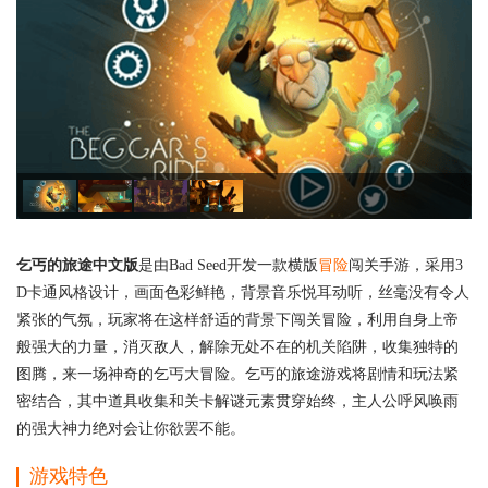
乞丐的旅途中文版
是由Bad Seed开发一款横版
冒险
闯关手游，采用3
D卡通风格设计，画面色彩鲜艳，背景音乐悦耳动听，丝毫没有令人
紧张的气氛，玩家将在这样舒适的背景下闯关冒险，利用自身上帝
般强大的力量，消灭敌人，解除无处不在的机关陷阱，收集独特的
图腾，来一场神奇的乞丐大冒险。乞丐的旅途游戏将剧情和玩法紧
密结合，其中道具收集和关卡解谜元素贯穿始终，主人公呼风唤雨
的强大神力绝对会让你欲罢不能。
游戏特色