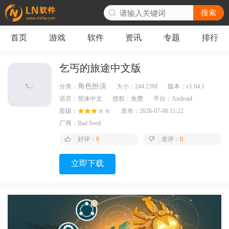
搜索
首页
游戏
软件
资讯
专题
排行
乞丐的旅途中文版
角色扮演
分类：
大小：
244.23M
版本：
v1.04.1
语言：
简体中文
授权：
免费
平台：
Android
星级：
发布：
2026-07-06 11:22
厂商：
Bad Seed
好评：
0
差评：
0
立即下载