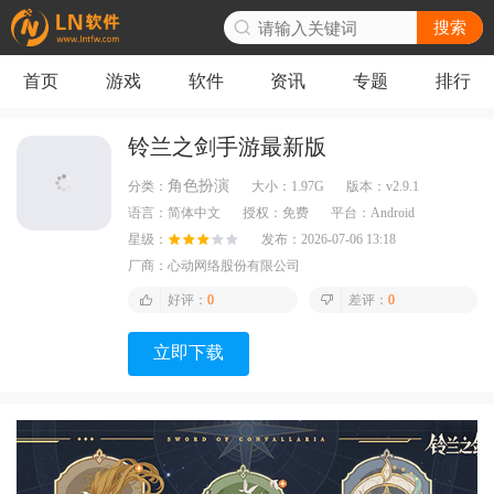
搜索
首页
游戏
软件
资讯
专题
排行
铃兰之剑手游最新版
角色扮演
分类：
大小：
1.97G
版本：
v2.9.1
语言：
简体中文
授权：
免费
平台：
Android
星级：
发布：
2026-07-06 13:18
厂商：
心动网络股份有限公司
好评：
0
差评：
0
立即下载