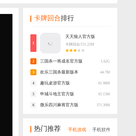
卡牌回合
排行
天天狼人官方版
卡牌回合/151.22M
三国杀一将成名官方版
1.62G
欢乐三国杀最新版本
44.7M
趣玩桌游官方版
61.98M
申城斗地主官方版
65.15M
微乐四川麻将官方版
371.39M
热门推荐
手机游戏
手机软件