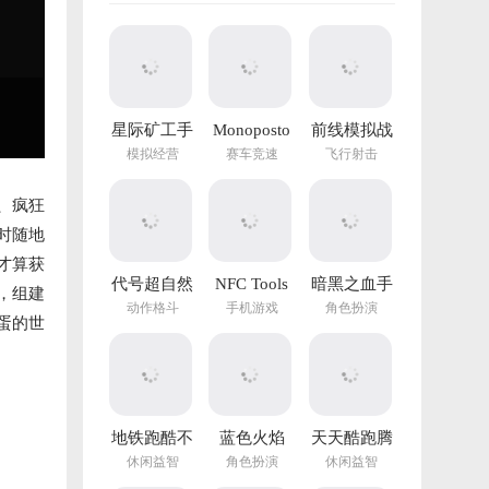
星际矿工手
Monoposto
前线模拟战
游
最新版
模拟经营
赛车竞速
飞行射击
、疯狂
时随地
才算获
代号超自然
NFC Tools
暗黑之血手
，组建
手游官方版
PRO官方正
游
动作格斗
手机游戏
角色扮演
蛋的世
版
地铁跑酷不
蓝色火焰
天天酷跑腾
用实名认证
(Blue Fire)
讯游戏
休闲益智
角色扮演
休闲益智
登录版最新