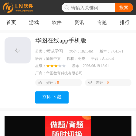
搜索
首页
游戏
软件
资讯
专题
排行
华图在线app手机版
考试学习
分类：
大小：
182.54M
版本：
v7.4.571
语言：
简体中文
授权：
免费
平台：
Android
星级：
发布：
2026-06-19 18:01
厂商：
华图教育科技有限公司
好评：
0
差评：
0
立即下载