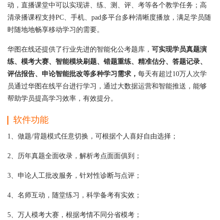
动，直播课堂中可以实现讲、练、测、评、考等各个教学任务；高
清录播课程支持PC、手机、pad多平台多种清晰度播放，满足学员随
时随地地畅享移动学习的需要。
华图在线还提供了行业先进的智能化公考题库，
可实现学员真题演
练、模考大赛、智能模块刷题、错题重练、精准估分、答题记录、
评估报告、申论智能批改等多种学习需求，
每天有超过10万人次学
员通过华图在线平台进行学习，通过大数据运营和智能推送，能够
帮助学员提高学习效率，有效提分。
软件功能
1、做题/背题模式任意切换，可根据个人喜好自由选择；
2、历年真题全面收录，解析考点面面俱到；
3、申论人工批改服务，针对性诊断与点评；
4、名师互动，随堂练习，科学备考有实效；
5、万人模考大赛，根据考情不同分省模考；