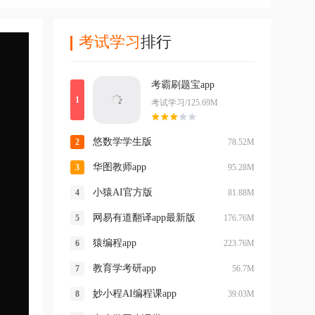
考试学习
排行
考霸刷题宝app
考试学习/125.69M
悠数学学生版
78.52M
华图教师app
95.28M
小猿AI官方版
81.88M
网易有道翻译app最新版
176.76M
猿编程app
223.76M
教育学考研app
56.7M
妙小程AI编程课app
39.03M