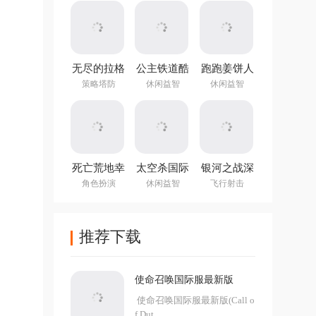
无尽的拉格
公主铁道酷
跑跑姜饼人
朗日国际服
跑游戏
官方版
策略塔防
休闲益智
休闲益智
死亡荒地幸
太空杀国际
银河之战深
存者手游
服最新版
空射手官方
角色扮演
休闲益智
飞行射击
v1.0.7.273
v1.993中文
中文版
版
推荐下载
使命召唤国际服最新版
使命召唤国际服最新版(Call o
f Dut...