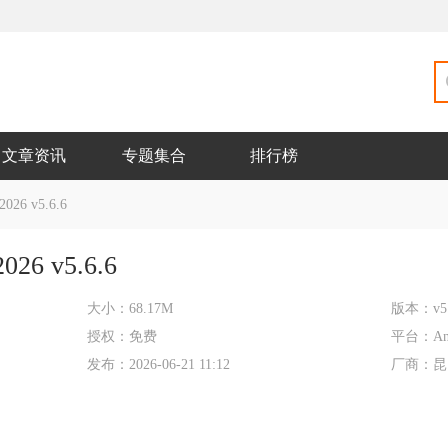
文章资讯
专题集合
排行榜
6 v5.6.6
 v5.6.6
大小：
68.17M
版本：
v5
授权：
免费
平台：
An
发布：
2026-06-21 11:12
厂商：
昆