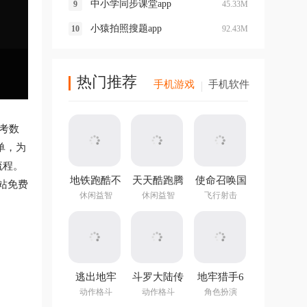
中小学同步课堂app
45.33M
小猿拍照搜题app
92.43M
热门推荐
手机游戏
手机软件
考数
单，为
流程。
地铁跑酷不
天天酷跑腾
使命召唤国
站免费
用实名认证
讯游戏
际服最新版
休闲益智
休闲益智
飞行射击
登录版最新
版
逃出地牢
斗罗大陆传
地牢猎手6
承
v1.2.0官方
动作格斗
动作格斗
角色扮演
版