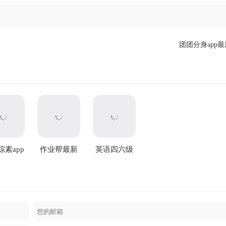
团团分身app
综素app
作业帮最新
英语四六级
新版
版
万题库