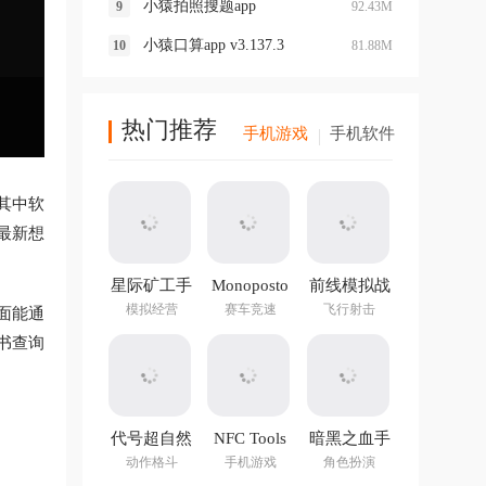
小猿拍照搜题app
92.43M
小猿口算app v3.137.3
81.88M
热门推荐
手机游戏
手机软件
其中软
最新想
星际矿工手
Monoposto
前线模拟战
游
最新版
模拟经营
赛车竞速
飞行射击
面能通
书查询
代号超自然
NFC Tools
暗黑之血手
手游官方版
PRO官方正
游
动作格斗
手机游戏
角色扮演
版