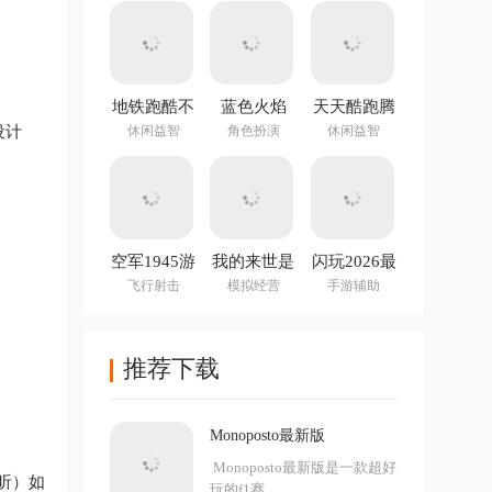
地铁跑酷不
蓝色火焰
天天酷跑腾
用实名认证
(Blue Fire)
讯游戏
休闲益智
角色扮演
休闲益智
设计
登录版最新
版
空军1945游
我的来世是
闪玩2026最
戏手机版
个包裹最新
新版本
飞行射击
模拟经营
手游辅助
版
推荐下载
Monoposto最新版
Monoposto最新版是一款超好
听）如
玩的f1赛...