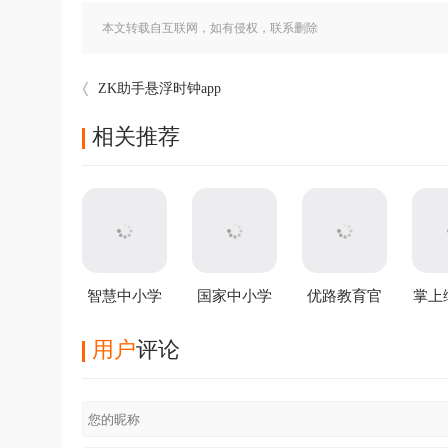
本文转载自互联网，如有侵权，联系删除
ZK助手悬浮时钟app
相关推荐
智慧中小学
国家中小学
优路教育官
掌上
app v8.0.2安
智慧教育平
方版
最
卓版
台app
用户
评论