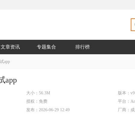
文章资讯
专题集合
排行榜
app
app
大小：
56.3M
版本：
v9
授权：
免费
平台：
An
发布：
2026-06-29 12:49
厂商：
成