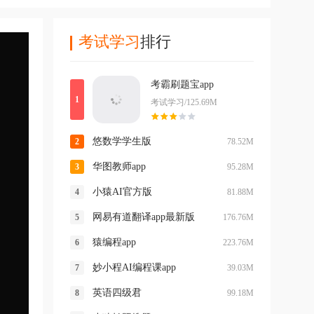
考试学习
排行
考霸刷题宝app
考试学习/125.69M
悠数学学生版
78.52M
华图教师app
95.28M
小猿AI官方版
81.88M
网易有道翻译app最新版
176.76M
猿编程app
223.76M
妙小程AI编程课app
39.03M
英语四级君
99.18M