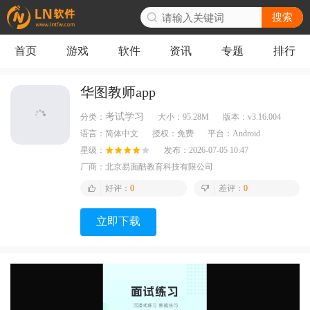
搜索
首页
游戏
软件
资讯
专题
排行
华图教师app
考试学习
分类：
大小：
95.28M
版本：
v3.16.004
语言：
简体中文
授权：
免费
平台：
Android
星级：
发布：
2026-07-05 10:47
厂商：
北京易面酷教育科技有限公司
好评：
0
差评：
0
立即下载