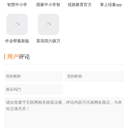
智慧中小学
国家中小学智
优路教育官方
掌上综素app
app v8.0.2安卓
慧教育平台
版
最新版
版
app
作业帮最新版
英语四六级万
题库
用户
评论