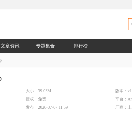
文章资讯
专题集合
排行榜
p
p
大小：
39.03M
版本：
v1
授权：
免费
平台：
An
发布：
2026-07-07 11:59
厂商：
上