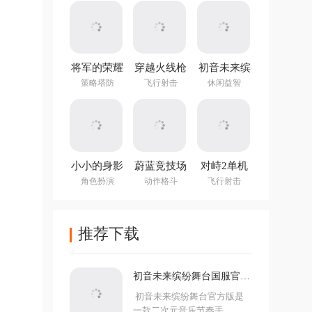
(NotTiled)
将军的荣耀
穿越火线枪
初音未来缤
3官方正版
战王者体验
纷舞台国服
策略塔防
飞行射击
休闲益智
服
官方版
小小的身影
蔚蓝竞技场
对峙2单机
重叠的内心
手机版
版手游
角色扮演
动作格斗
飞行射击
推荐下载
初音未来缤纷舞台国服官方
版
初音未来缤纷舞台官方版是
一款二次元音乐节奏手...