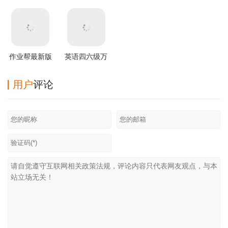
app v8.0.2安卓
慧教育平台
版
最新版
版
app
作业帮最新版
英语四六级万
题库
用户
评论