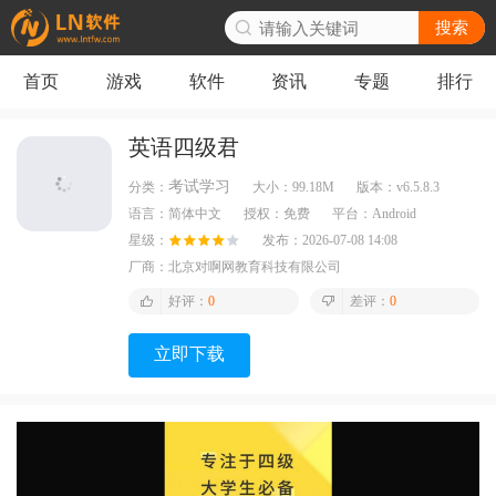
搜索
首页
游戏
软件
资讯
专题
排行
英语四级君
考试学习
分类：
大小：
99.18M
版本：
v6.5.8.3
语言：
简体中文
授权：
免费
平台：
Android
星级：
发布：
2026-07-08 14:08
厂商：
北京对啊网教育科技有限公司
好评：
0
差评：
0
立即下载