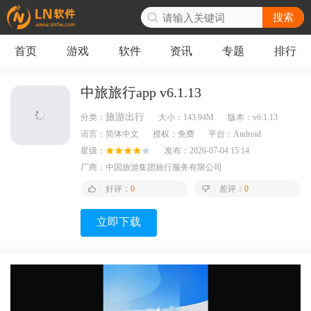
搜索
首页
游戏
软件
资讯
专题
排行
中旅旅行app v6.1.13
旅游出行
分类：
大小：
143.94M
版本：
v6.1.13
语言：
简体中文
授权：
免费
平台：
Android
星级：
发布：
2026-07-04 15:14
厂商：
中国旅游集团旅行服务有限公司
好评：
0
差评：
0
立即下载