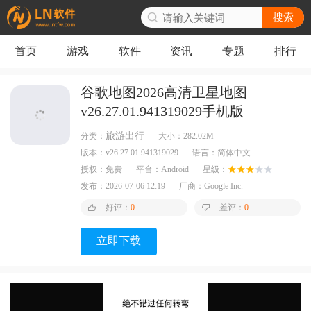
搜索
首页
游戏
软件
资讯
专题
排行
谷歌地图2026高清卫星地图
v26.27.01.941319029手机版
旅游出行
分类：
大小：
282.02M
版本：
v26.27.01.941319029
语言：
简体中文
授权：
免费
平台：
Android
星级：
发布：
2026-07-06 12:19
厂商：
Google Inc.
好评：
0
差评：
0
立即下载