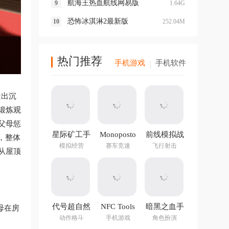
航海王热血航线网易版
1.64G
恐怖冰淇淋2最新版
252.04M
热门推荐
手机游戏
手机软件
造出沉
锻炼观
父母惩
星际矿工手
Monoposto
前线模拟战
，整体
游
最新版
模拟经营
赛车竞速
飞行射击
从屋顶
代号超自然
NFC Tools
暗黑之血手
母在房
手游官方版
PRO官方正
游
动作格斗
手机游戏
角色扮演
版