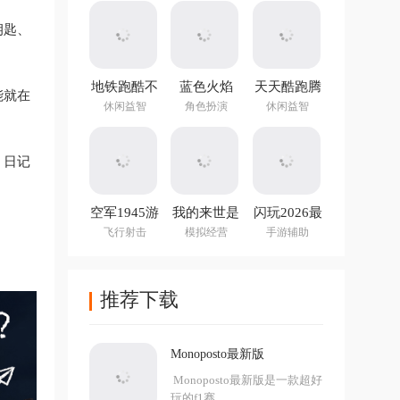
钥匙、
地铁跑酷不
蓝色火焰
天天酷跑腾
能就在
用实名认证
(Blue Fire)
讯游戏
休闲益智
角色扮演
休闲益智
登录版最新
版
、日记
空军1945游
我的来世是
闪玩2026最
戏手机版
个包裹最新
新版本
飞行射击
模拟经营
手游辅助
版
推荐下载
Monoposto最新版
Monoposto最新版是一款超好
玩的f1赛...