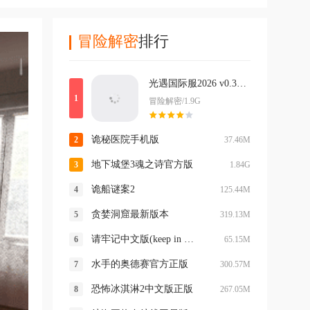
冒险解密
排行
光遇国际服2026 v0.33.8399977最新版
冒险解密/1.9G
诡秘医院手机版
37.46M
地下城堡3魂之诗官方版
1.84G
诡船谜案2
125.44M
贪婪洞窟最新版本
319.13M
请牢记中文版(keep in mind)
65.15M
水手的奥德赛官方正版
300.57M
恐怖冰淇淋2中文版正版
267.05M