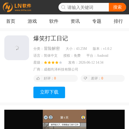
搜索
首页
游戏
软件
资讯
专题
排行
爆笑打工日记
冒险解密
分类：
大小：
43.25M
版本：
v1.0.2
语言：
简体中文
授权：
免费
平台：
Android
星级：
发布：
2026-06-12 14:34
厂商：
成都尚泽科技有限公司
好评：
0
差评：
0
立即下载