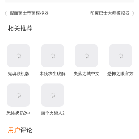
假面骑士帝骑模拟器
印度巴士大师模拟器
相关推荐
鬼魂联机版
木筏求生破解
失落之城中文
恐怖之眼官方
v1.85.3安卓版
版中文版
版
正版
恐怖奶奶2中
画个火柴人2
文版
中文版
用户
评论