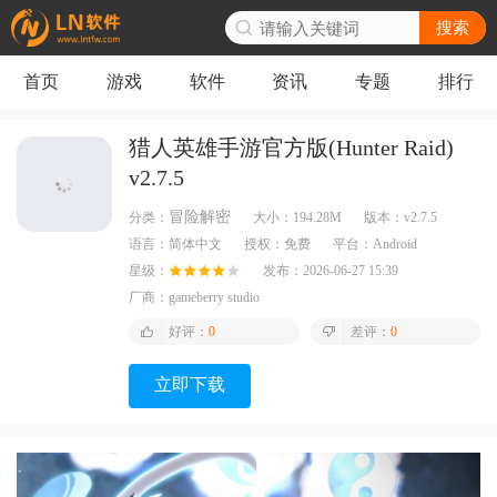
搜索
首页
游戏
软件
资讯
专题
排行
猎人英雄手游官方版(Hunter Raid)
v2.7.5
冒险解密
分类：
大小：
194.28M
版本：
v2.7.5
语言：
简体中文
授权：
免费
平台：
Android
星级：
发布：
2026-06-27 15:39
厂商：
gameberry studio
好评：
0
差评：
0
立即下载