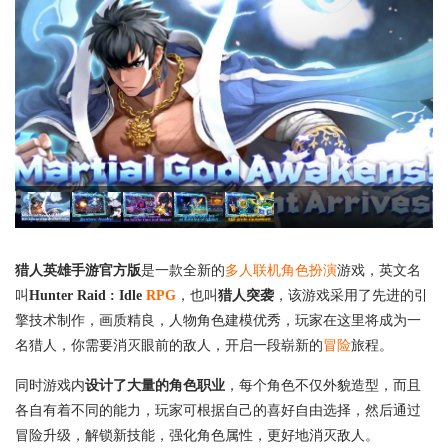
猎人英雄手游官方版
是一款全新的
多人联机
角色扮演
游戏，英文名
叫
Hunter Raid : Idle
RPG
，也叫
猎人突袭
，该游戏采用了先进的引
擎技术制作，画质精良，人物角色建模优秀，玩家在这里将成为一
名猎人，你需要消灭眼前的敌人，开启一段崭新的
冒险
旅程。
同时游戏内
设计了大量的角色职业
，每个角色不仅外貌造型，而且
各自有着不同的能力，玩家可根据自己的喜好自由选择，然后通过
冒险升级，解锁新技能，强化角色属性，更好地消灭敌人。