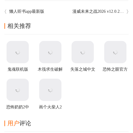
懒人听书app最新版
漫威未来之战2026 v12.0.2最新版
相关推荐
鬼魂联机版
木筏求生破解
失落之城中文
恐怖之眼官方
v1.85.3安卓版
版中文版
版
正版
恐怖奶奶2中
画个火柴人2
文版
中文版
用户
评论