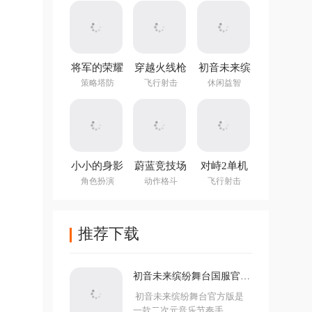
(NotTiled)
将军的荣耀
穿越火线枪
初音未来缤
3官方正版
战王者体验
纷舞台国服
策略塔防
飞行射击
休闲益智
服
官方版
小小的身影
蔚蓝竞技场
对峙2单机
重叠的内心
手机版
版手游
角色扮演
动作格斗
飞行射击
推荐下载
初音未来缤纷舞台国服官方
版
初音未来缤纷舞台官方版是
一款二次元音乐节奏手...