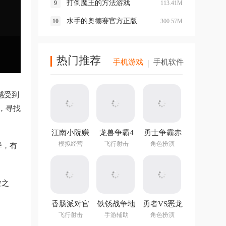
打倒魔王的方法游戏
113.41M
水手的奥德赛官方正版
300.57M
热门推荐
手机游戏
手机软件
感受到
，寻找
江南小院赚
龙兽争霸4
勇士争霸赤
钱游戏
手游
胆联盟
模拟经营
飞行射击
角色扮演
样，有
v1.282.202
最新版
拉之
香肠派对官
铁锈战争地
勇者VS恶龙
方正版
图编辑器中
手游
飞行射击
手游辅助
角色扮演
文最新版