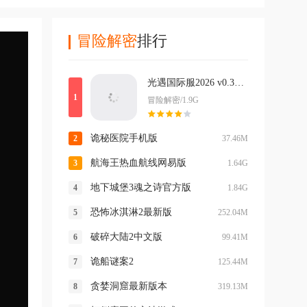
冒险解密
排行
光遇国际服2026 v0.33.8399977最新版
冒险解密/1.9G
诡秘医院手机版
37.46M
航海王热血航线网易版
1.64G
地下城堡3魂之诗官方版
1.84G
恐怖冰淇淋2最新版
252.04M
破碎大陆2中文版
99.41M
诡船谜案2
125.44M
贪婪洞窟最新版本
319.13M