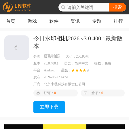
搜索
首页
游戏
软件
资讯
专题
排行
今日水印相机2026 v3.0.400.1最新版
本
摄影拍照
分类：
大小：
200.96M
版本：
v3.0.400.1
语言：
简体中文
授权：
免费
平台：
Android
星级：
发布：
2026-06-27 14:51
厂商：
北京小嘿科技有限责任公司
好评：
0
差评：
0
立即下载