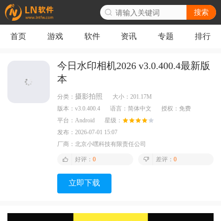
搜索
首页
游戏
软件
资讯
专题
排行
今日水印相机2026 v3.0.400.4最新版
本
摄影拍照
分类：
大小：
201.17M
版本：
v3.0.400.4
语言：
简体中文
授权：
免费
平台：
Android
星级：
发布：
2026-07-01 15:07
厂商：
北京小嘿科技有限责任公司
好评：
0
差评：
0
立即下载