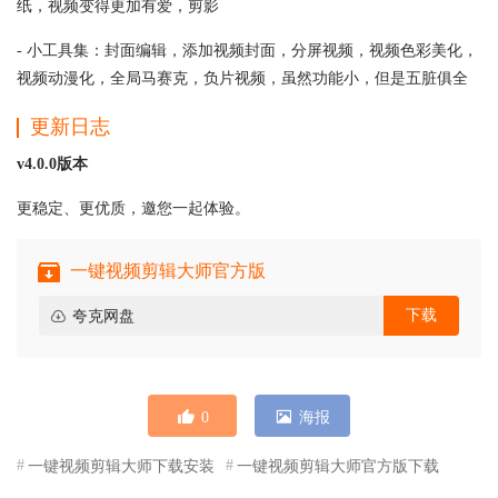
纸，视频变得更加有爱，剪影
- 小工具集：封面编辑，添加视频封面，分屏视频，视频色彩美化，
视频动漫化，全局马赛克，负片视频，虽然功能小，但是五脏俱全
更新日志
v4.0.0版本
更稳定、更优质，邀您一起体验。
一键视频剪辑大师官方版
下载
夸克网盘
0
海报
一键视频剪辑大师下载安装
一键视频剪辑大师官方版下载