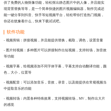
供了免费的人物抠像功能，轻松抠出静态图片中的人像，并且能实
现背景替换等等，是一个简单快捷的图片视频编辑器，制作完成还
能一键分享到抖音、快手等短视频平台，轻松帮你打造热门视频，
你还在犹豫着什么，快来下载试试吧。
软件功能
- 视频剪辑：拼接视频，并且能提供替换，截取，调色，设置音量
- 图片转视频：多种图片可以拼接制作出短视频，支持转场，加音效
等功能
- 视频字幕，给视频添加不同字体字幕，字幕支持自动翻译功能，颜
色，大小，位置等
- 视频配音：可以添加音乐，音效，录音，以及能提供在常规视频当
中提取音乐的功能
- 视频转场：内置各种特殊效果，支持视频转场，MV，制作出大片
的感觉