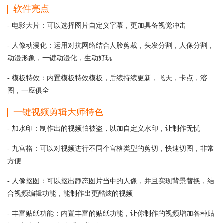
软件亮点
- 电影大片：可以选择图片自定义字幕，更加具备视觉冲击
- 人像动漫化：运用对抗网络结合人脸剪裁，头发分割，人像分割，
动漫形象，一键动漫化，生动好玩
- 模板特效：内置模板特效模板，后续持续更新，飞天，卡点，溶
图，一应俱全
一键视频剪辑大师特色
- 加水印：制作出的视频怕被盗，以加自定义水印，让制作无忧
- 九宫格：可以对视频进行不同个宫格类型的剪切，快速切图，非常
方便
- 人像抠图：可以抠出静态图片当中的人像，并且实现背景替换，结
合视频编辑功能，能制作出更酷炫的视频
- 丰富贴纸功能：内置丰富的贴纸功能，让你制作的视频增加各种贴