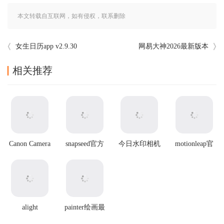
本文转载自互联网，如有侵权，联系删除
女生日历app v2.9.30
网易大神2026最新版本
相关推荐
Canon Camera
snapseed官方
今日水印相机
motionleap官
Connect官方版
最新版2025
2025最新版本
方正版
alight
painter绘画最
motion2025最
新版