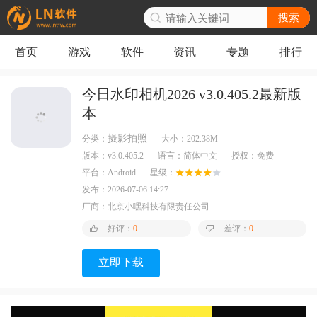
搜索
首页
游戏
软件
资讯
专题
排行
今日水印相机2026 v3.0.405.2最新版
本
摄影拍照
分类：
大小：
202.38M
版本：
v3.0.405.2
语言：
简体中文
授权：
免费
平台：
Android
星级：
发布：
2026-07-06 14:27
厂商：
北京小嘿科技有限责任公司
好评：
0
差评：
0
立即下载