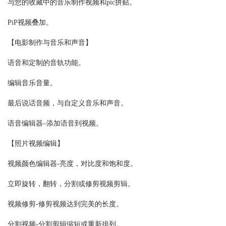
与您的收藏中的音乐制作视频和pic拼贴。
PiP视频叠加。
【电影制作与音乐和声音】
语音和定制的音轨功能。
编辑音乐音量。
最后说话音频，与自定义音乐和声音。
语音编辑器–添加语音到视频。
【照片视频编辑】
视频颜色编辑器-亮度，对比度和饱和度。
立即旋转，翻转，分割或修剪视频剪辑。
视频修剪-修剪视频达到完美的长度。
分割视频-分割剪辑缩短或重新排列。