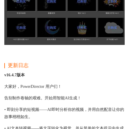
更新日志
v16.4.7版本
大家好，PowerDirector 用户们！
告别制作卷轴的艰难。开始用智能AI生成！
• 即刻分享的短视频——AI即时分析你的视频，并用自然配音让你的
故事栩栩如生。
• AI文本转视频——将文字转化为视觉，并从简单的文本提示中生成