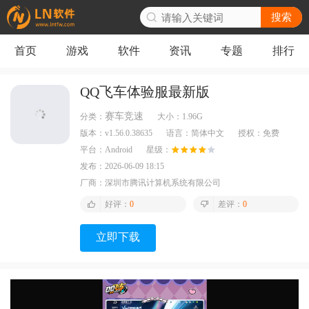
搜索
首页
游戏
软件
资讯
专题
排行
QQ飞车体验服最新版
赛车竞速
分类：
大小：
1.96G
版本：
v1.56.0.38635
语言：
简体中文
授权：
免费
平台：
Android
星级：
发布：
2026-06-09 18:15
厂商：
深圳市腾讯计算机系统有限公司
好评：
0
差评：
0
立即下载