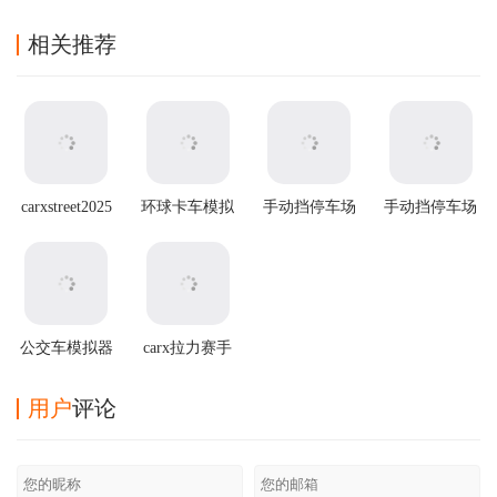
相关推荐
carxstreet2025
环球卡车模拟
手动挡停车场
手动挡停车场
最新版本
器虫虫助手版
无限金币版虫
2官方正版
虫汉化版
公交车模拟器
carx拉力赛手
最新破解版
游
用户
评论