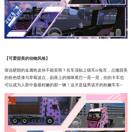
【可爱甜美的动物风格】
谁说硬朗的金属铁皮块不能卖萌？在车顶贴上猫耳or兔耳，点缀甜美
的粉色喷漆与草莓波点，副座上的猫咪尾巴一晃一晃，你的卡车也
可以成为人群中最最粉嫩的那一辆！这才是猛男该开的粉嫩车车~