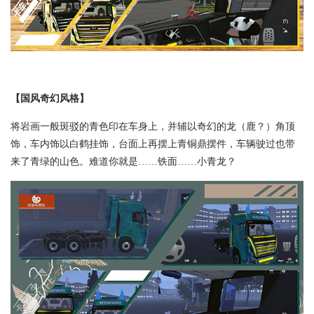
【国风奇幻风格】
将岩画一般斑驳的青色印在车身上，并辅以奇幻的龙（鹿？）角顶
饰，车内饰以白鹤挂饰，台面上再摆上青铜鼎摆件，车辆驶过也带
来了青绿的山色。难道你就是……铁面……小青龙？