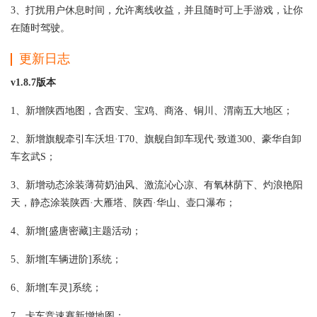
3、打扰用户休息时间，允许离线收益，并且随时可上手游戏，让你
在随时驾驶。
更新日志
v1.8.7版本
1、新增陕西地图，含西安、宝鸡、商洛、铜川、渭南五大地区；
2、新增旗舰牵引车沃坦·T70、旗舰自卸车现代·致道300、豪华自卸
车玄武S；
3、新增动态涂装薄荷奶油风、激流沁心凉、有氧林荫下、灼浪艳阳
天，静态涂装陕西·大雁塔、陕西·华山、壶口瀑布；
4、新增[盛唐密藏]主题活动；
5、新增[车辆进阶]系统；
6、新增[车灵]系统；
7、卡车竞速赛新增地图；