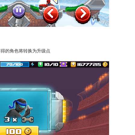
获得的角色将转换为升级点