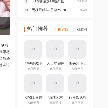
3D驾驶游戏4.0最新版
654.13M
无极限飙车2手游 v2.20.5官方正版
734.4M
热门推荐
手机游戏
手机软件
车辆前
玩家将
当然还
地铁跑酷不
天天酷跑腾
街头角斗士
这些道
用实名认证
讯游戏
2手游
休闲益智
休闲益智
动作格斗
登录版最新
版
动物王者国
街球艺术
行星毁灭模
际版
2.0 v2.3.49
拟器中文版
动作格斗
体育竞技
休闲益智
官方版