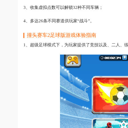
3、收集虚拟点数可以解锁32种不同车辆；
4、多达26条不同赛道供玩家“战斗”。
撞头赛车2足球版游戏体验指南
1、超级足球模式下，为玩家提供了竞技以及、二人、