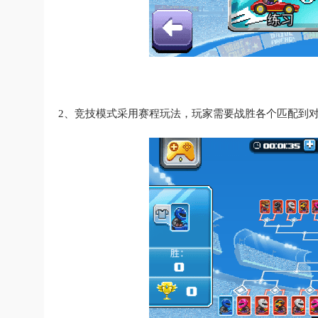
2、竞技模式采用赛程玩法，玩家需要战胜各个匹配到