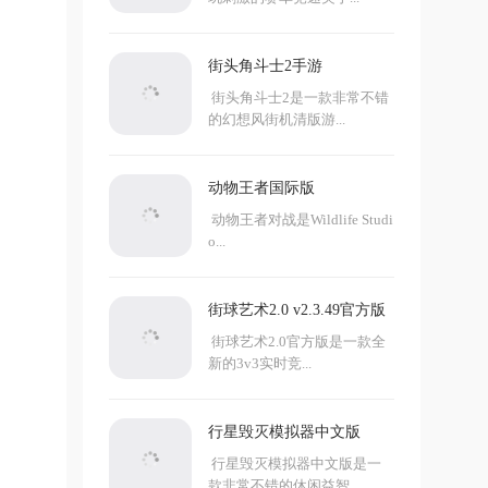
街头角斗士2手游
街头角斗士2是一款非常不错
的幻想风街机清版游...
动物王者国际版
动物王者对战是Wildlife Studi
o...
街球艺术2.0 v2.3.49官方版
街球艺术2.0官方版是一款全
新的3v3实时竞...
行星毁灭模拟器中文版
行星毁灭模拟器中文版是一
款非常不错的休闲益智...