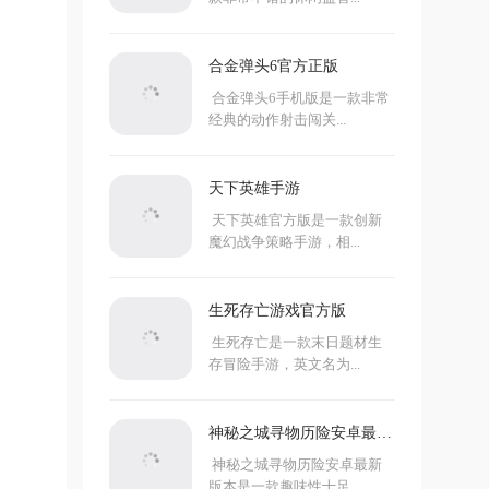
合金弹头6官方正版
合金弹头6手机版是一款非常
经典的动作射击闯关...
天下英雄手游
天下英雄官方版是一款创新
魔幻战争策略手游，相...
生死存亡游戏官方版
生死存亡是一款末日题材生
存冒险手游，英文名为...
神秘之城寻物历险安卓最新
版本(Hidden City)
神秘之城寻物历险安卓最新
版本是一款趣味性十足...