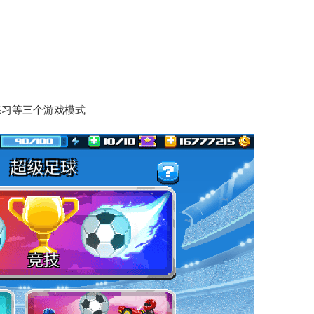
练习等三个游戏模式