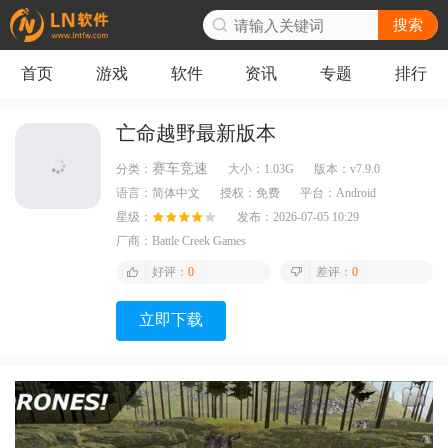
搜索
首页
游戏
软件
资讯
专题
排行
亡命越野最新版本
赛车竞速
分类：
大小：
1.03G
版本：
v7.9.0
语言：
简体中文
授权：
免费
平台：
Android
星级：
发布：
2026-07-05 10:29
厂商：
Battle Creek Games
好评：
0
差评：
0
立即下载