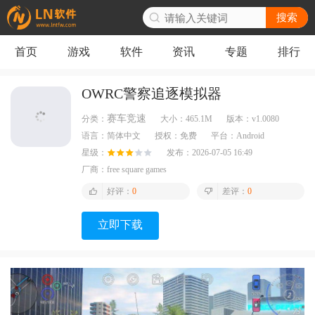
搜索
首页
游戏
软件
资讯
专题
排行
OWRC警察追逐模拟器
赛车竞速
分类：
大小：
465.1M
版本：
v1.0080
语言：
简体中文
授权：
免费
平台：
Android
星级：
发布：
2026-07-05 16:49
厂商：
free square games
好评：
0
差评：
0
立即下载