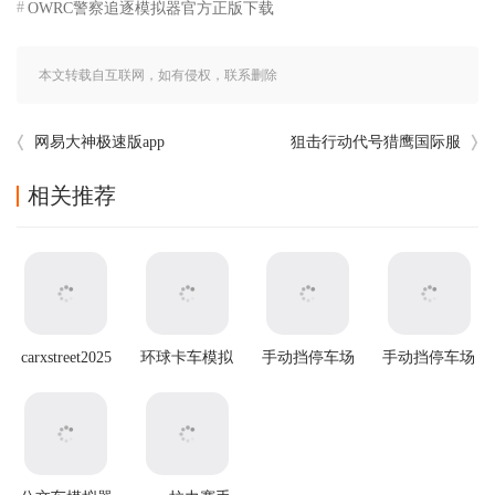
OWRC警察追逐模拟器官方正版下载
本文转载自互联网，如有侵权，联系删除
网易大神极速版app
狙击行动代号猎鹰国际服
相关推荐
carxstreet2025
环球卡车模拟
手动挡停车场
手动挡停车场
最新版本
器虫虫助手版
无限金币版虫
2官方正版
虫汉化版