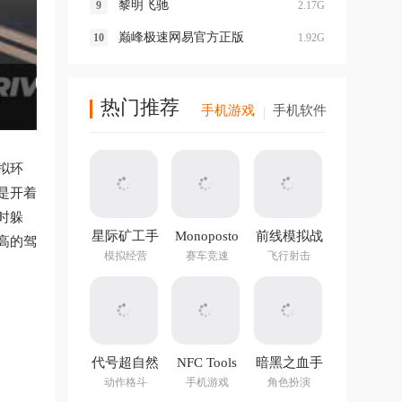
黎明飞驰
2.17G
巅峰极速网易官方正版
1.92G
热门推荐
手机游戏
手机软件
拟环
是开着
时躲
星际矿工手
Monoposto
前线模拟战
高的驾
游
最新版
模拟经营
赛车竞速
飞行射击
代号超自然
NFC Tools
暗黑之血手
手游官方版
PRO官方正
游
动作格斗
手机游戏
角色扮演
版