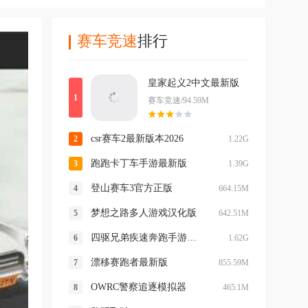
赛车竞速
排行
皇家起义2中文最新版
赛车竞速/94.59M
csr赛车2最新版本2026
1.22G
跑跑卡丁车手游最新版
1.39G
登山赛车3官方正版
664.15M
梦想之路多人游戏汉化版
642.51M
四驱兄弟疾速奔跑手游官方版
1.62G
漂移赛跑者最新版
855.59M
OWRC警察追逐模拟器
465.1M