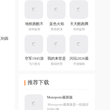
地铁跑酷不
蓝色火焰
天天酷跑腾
用实名认证
(Blue Fire)
讯游戏
休闲益智
角色扮演
休闲益智
登录版最新
版
直到因
空军1945游
我的来世是
闪玩2026最
戏手机版
个包裹最新
新版本
飞行射击
模拟经营
手游辅助
版
推荐下载
Monoposto最新版
Monoposto最新版是一款超好
玩的f1赛...