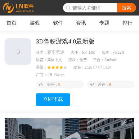
搜索
首页
游戏
软件
资讯
专题
排行
3D驾驶游戏4.0最新版
赛车竞速
分类：
大小：
654.13M
版本：
v6.22.0
语言：
简体中文
授权：
免费
平台：
Android
星级：
发布：
2026-07-07 13:04
厂商：
J.H. Games
好评：
0
差评：
0
立即下载