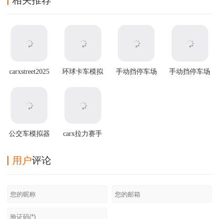
相关推荐
carxstreet2025
环球卡车模拟
手动挡停车场
手动挡停车场
最新版本
器虫虫助手版
无限金币版虫
2官方正版
虫汉化版
公交车模拟器
carx拉力赛手
最新破解版
游
用户
评论