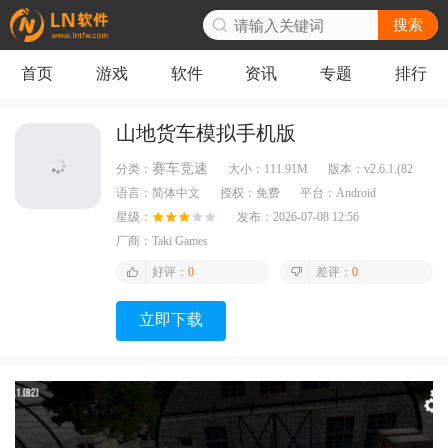
搜索
首页
游戏
软件
资讯
专题
排行
山地货车模拟手机版
赛车竞速
分类：
大小：
111.91M
版本：
v2.6.1.(82
语言：
简体中文
授权：
免费
平台：
Android
星级：
发布：
2026-07-08 12:56
厂商：
Taki Games
好评：
0
差评：
0
立即下载