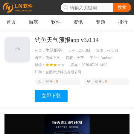
搜索
首页
游戏
软件
资讯
专题
排行
钓鱼天气预报app v3.0.14
生活服务
分类：
大小：
206.3M
版本：
v3.0.14
语言：
简体中文
授权：
免费
平台：
Android
星级：
发布：
2026-07-01 14:12
厂商：
合肥萨沙科技有限公司
好评：
0
差评：
0
立即下载