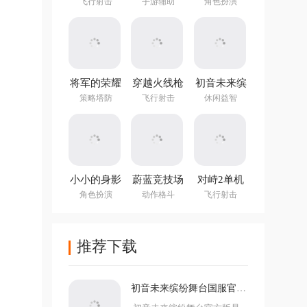
方正版
图编辑器中
手游
飞行射击
手游辅助
角色扮演
文最新版
(NotTiled)
将军的荣耀
穿越火线枪
初音未来缤
3官方正版
战王者体验
纷舞台国服
策略塔防
飞行射击
休闲益智
服
官方版
小小的身影
蔚蓝竞技场
对峙2单机
重叠的内心
手机版
版手游
角色扮演
动作格斗
飞行射击
推荐下载
初音未来缤纷舞台国服官方
版