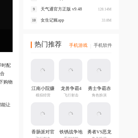
天气通官方正版 v9.48
128.14M
女生记账app
33.8M
热门推荐
手机游戏
手机软件
即时配
市合
下购物
江南小院赚
龙兽争霸4
勇士争霸赤
钱游戏
手游
胆联盟
模拟经营
飞行射击
角色扮演
v1.282.202
都能让
最新版
香肠派对官
铁锈战争地
勇者VS恶龙