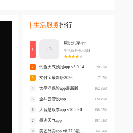
生活服务
排行
康悦到家app
生活服务/65.66M
钓鱼天气预报app v3.0.14
206.3M
支付宝最新版2026
172.7M
太平洋保险app最新版
162.99M
金斗云智投app
124.49M
大智慧股票app v10.20.0
198.05M
墨迹天气app
107.01M
美团外卖app v8.77.3最新版本
64.04M