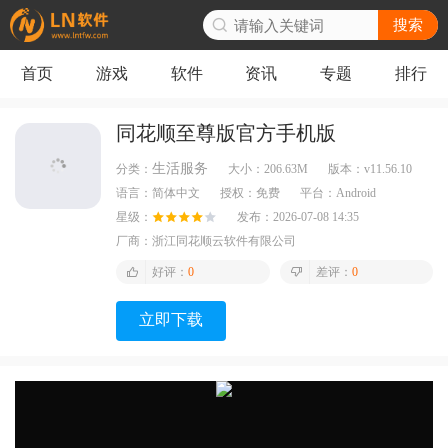
搜索
首页
游戏
软件
资讯
专题
排行
同花顺至尊版官方手机版
生活服务
分类：
大小：
206.63M
版本：
v11.56.10
语言：
简体中文
授权：
免费
平台：
Android
星级：
发布：
2026-07-08 14:35
厂商：
浙江同花顺云软件有限公司
好评：
0
差评：
0
立即下载