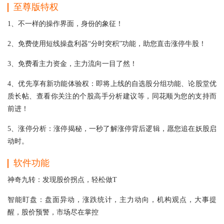
至尊版特权
1、不一样的操作界面，身份的象征！
2、免费使用短线操盘利器“分时突积”功能，助您直击涨停牛股！
3、免费看主力资金，主力流向一目了然！
4、优先享有新功能体验权：即将上线的自选股分组功能、论股堂优
质长帖、查看你关注的个股高手分析建议等，同花顺为您的支持而
前进！
5、涨停分析：涨停揭秘，一秒了解涨停背后逻辑，愿您追在妖股启
动时。
软件功能
神奇九转：发现股价拐点，轻松做T
智能盯盘：盘面异动，涨跌统计，主力动向，机构观点，大事提
醒，股价预警，市场尽在掌控