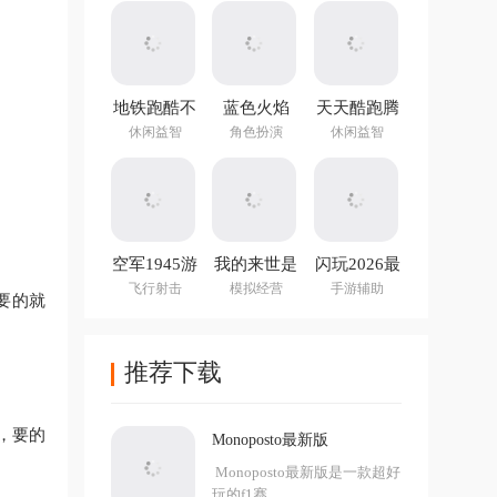
地铁跑酷不
蓝色火焰
天天酷跑腾
用实名认证
(Blue Fire)
讯游戏
休闲益智
角色扮演
休闲益智
登录版最新
版
空军1945游
我的来世是
闪玩2026最
戏手机版
个包裹最新
新版本
飞行射击
模拟经营
手游辅助
要的就
版
推荐下载
，要的
Monoposto最新版
Monoposto最新版是一款超好
玩的f1赛...