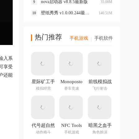
nova启动器 v8.8.5最新版
35.08M
壁纸秀秀 v1.0.00.244最新版
140.51M
热门推荐
手机游戏
手机软件
输入系
可享受
用户还能
星际矿工手
Monoposto
前线模拟战
游
最新版
模拟经营
赛车竞速
飞行射击
代号超自然
NFC Tools
暗黑之血手
手游官方版
PRO官方正
游
动作格斗
手机游戏
角色扮演
版