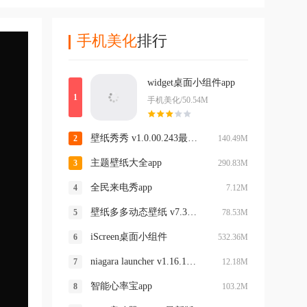
手机美化
排行
widget桌面小组件app
手机美化/50.54M
壁纸秀秀 v1.0.00.243最新版
140.49M
主题壁纸大全app
290.83M
全民来电秀app
7.12M
壁纸多多动态壁纸 v7.3.0.0手机版
78.53M
iScreen桌面小组件
532.36M
niagara launcher v1.16.15最新版
12.18M
智能心率宝app
103.2M