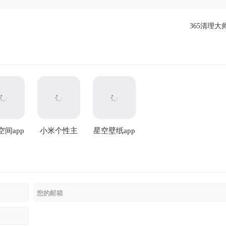
365清理大师
空间app
小米个性主
星空壁纸app
题国际版