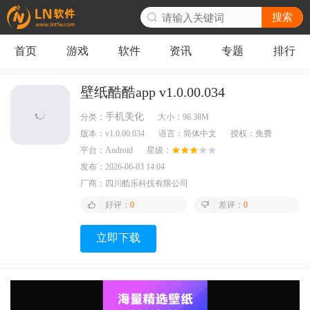
搜索
首页
游戏
软件
资讯
专题
排行
壁纸酷酷app v1.0.00.034
手机美化
分类：
大小：
96.38M
版本：
v1.0.00.034
语言：
简体中文
授权：
免费
平台：
Android
星级：
发布：
2026-06-03 14:04
厂商：
四川酷乐科技有限公司
好评：
0
差评：
0
立即下载