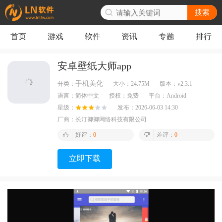
搜索
首页
游戏
软件
资讯
专题
排行
安卓壁纸大师app
手机美化
分类：
大小：
24.75M
版本：
v2.3.1
语言：
简体中文
授权：
免费
平台：
Android
星级：
发布：
2026-06-03 14:30
厂商：
长汀卿卿网络科技有限公司
好评：
0
差评：
0
立即下载