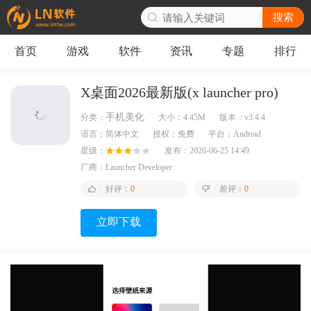
搜索
首页
游戏
软件
资讯
专题
排行
X桌面2026最新版(x launcher pro)
手机美化
分类：
大小：
4.45M
版本：
v3.4.4
语言：
简体中文
授权：
免费
平台：
Android
星级：
发布：
2026-06-25 14:49
厂商：
Launcher Developer
好评：
0
差评：
0
立即下载