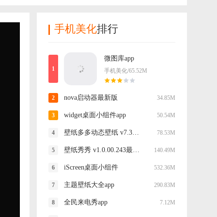
手机美化
排行
微图库app
手机美化/65.52M
nova启动器最新版
34.85M
widget桌面小组件app
50.54M
壁纸多多动态壁纸 v7.3.0.0手机版
78.53M
壁纸秀秀 v1.0.00.243最新版
140.49M
iScreen桌面小组件
532.36M
主题壁纸大全app
290.83M
全民来电秀app
7.12M