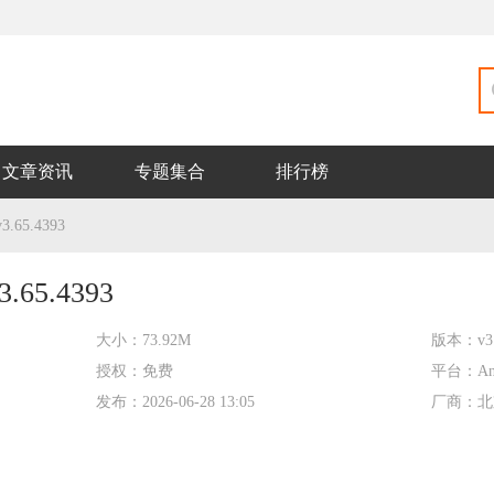
文章资讯
专题集合
排行榜
65.4393
65.4393
大小：
73.92M
版本：
v3
授权：
免费
平台：
An
发布：
2026-06-28 13:05
厂商：
北