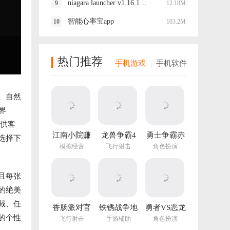
niagara launcher v1.16.15最新版
12.18M
智能心率宝app
103.2M
热门推荐
手机游戏
手机软件
、自然
界
源供客
江南小院赚
龙兽争霸4
勇士争霸赤
选择下
钱游戏
手游
胆联盟
模拟经营
飞行射击
角色扮演
v1.282.202
最新版
且每张
的绝美
截、任
香肠派对官
铁锈战争地
勇者VS恶龙
方正版
图编辑器中
手游
的个性
飞行射击
手游辅助
角色扮演
文最新版