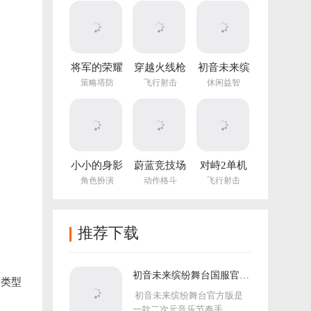
(NotTiled)
将军的荣耀
穿越火线枪
初音未来缤
3官方正版
战王者体验
纷舞台国服
策略塔防
飞行射击
休闲益智
服
官方版
小小的身影
蔚蓝竞技场
对峙2单机
重叠的内心
手机版
版手游
角色扮演
动作格斗
飞行射击
推荐下载
初音未来缤纷舞台国服官方
等类型
版
初音未来缤纷舞台官方版是
一款二次元音乐节奏手...