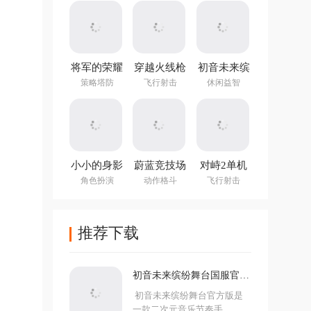
(NotTiled)
将军的荣耀
穿越火线枪
初音未来缤
3官方正版
战王者体验
纷舞台国服
策略塔防
飞行射击
休闲益智
服
官方版
小小的身影
蔚蓝竞技场
对峙2单机
重叠的内心
手机版
版手游
角色扮演
动作格斗
飞行射击
推荐下载
初音未来缤纷舞台国服官方
版
初音未来缤纷舞台官方版是
一款二次元音乐节奏手...