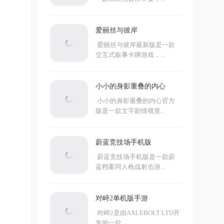
爱丽丝与彼岸
爱丽丝与彼岸最新版是一款
交互式叙事卡牌游戏，...
小小的身影重叠的内心
小小的身影重叠的内心官方
版是一款文字剧情视觉...
蔚蓝竞技场手机版
蔚蓝竞技场手机版是一款蔚
蓝档案同人枪战射击游...
对峙2单机版手游
对峙2是由AXLEBOLT LTD开
发的一款...