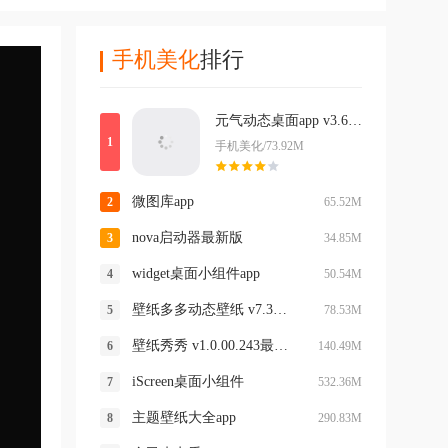
手机美化
排行
元气动态桌面app v3.65.4393
手机美化/73.92M
微图库app
65.52M
nova启动器最新版
34.85M
widget桌面小组件app
50.54M
壁纸多多动态壁纸 v7.3.0.0手机版
78.53M
壁纸秀秀 v1.0.00.243最新版
140.49M
iScreen桌面小组件
532.36M
主题壁纸大全app
290.83M