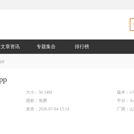
文章资讯
专题集合
排行榜
pp
pp
大小：
50.54M
版本：
v3
授权：
免费
平台：
An
发布：
2026-07-04 13:14
厂商：
山