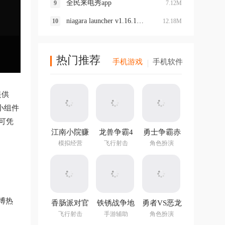
全民来电秀app
7.12M
niagara launcher v1.16.15最新版
12.18M
热门推荐
手机游戏
手机软件
提供
小组件
可凭
江南小院赚
龙兽争霸4
勇士争霸赤
钱游戏
手游
胆联盟
模拟经营
飞行射击
角色扮演
v1.282.202
最新版
博热
香肠派对官
铁锈战争地
勇者VS恶龙
方正版
图编辑器中
手游
飞行射击
手游辅助
角色扮演
文最新版