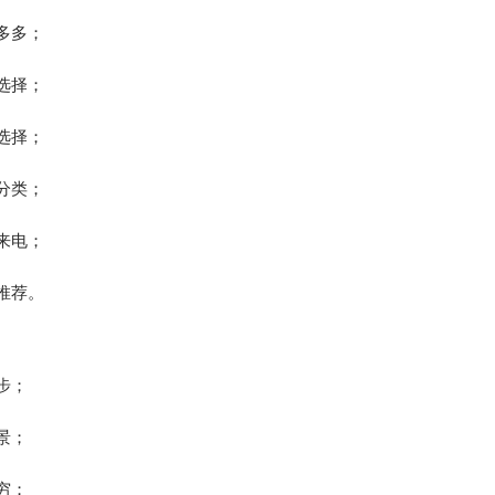
多多；
选择；
选择；
分类；
来电；
推荐。
步；
景；
穷；