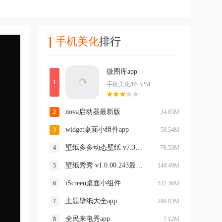
手机美化
排行
微图库app
手机美化/65.52M
nova启动器最新版
34.85M
widget桌面小组件app
50.54M
壁纸多多动态壁纸 v7.3.0.0手机版
78.53M
壁纸秀秀 v1.0.00.243最新版
140.49M
iScreen桌面小组件
532.36M
主题壁纸大全app
290.83M
全民来电秀app
7.12M