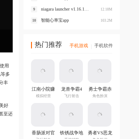
niagara launcher v1.16.15最新版
12.18M
智能心率宝app
103.2M
热门推荐
手机游戏
手机软件
使用
风等多
分丰
江南小院赚
龙兽争霸4
勇士争霸赤
钱游戏
手游
胆联盟
模拟经营
飞行射击
角色扮演
v1.282.202
美好
最新版
甚至还
香肠派对官
铁锈战争地
勇者VS恶龙