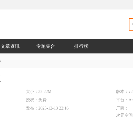
文章资讯
专题集合
排行榜
版
版
大小：
32.22M
版本：
v2
授权：
免费
平台：
An
发布：
2025-12-13 22:16
厂商：
次元空间