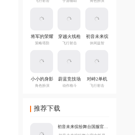
方正版
图编辑器中
手游
飞行射击
手游辅助
角色扮演
文最新版
(NotTiled)
将军的荣耀
穿越火线枪
初音未来缤
3官方正版
战王者体验
纷舞台国服
策略塔防
飞行射击
休闲益智
服
官方版
小小的身影
蔚蓝竞技场
对峙2单机
重叠的内心
手机版
版手游
角色扮演
动作格斗
飞行射击
推荐下载
初音未来缤纷舞台国服官方
版